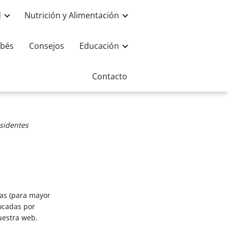
d
Nutrición y Alimentación
bés
Consejos
Educación
Contacto
esidentes
das (para mayor
ocadas por
uestra web.