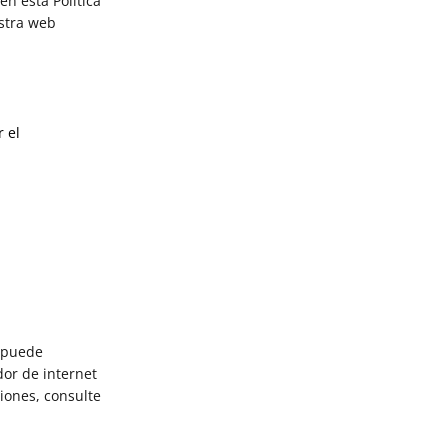
n esta Política
estra web
r el
n puede
dor de internet
iones, consulte