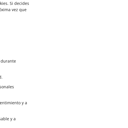
ies. Si decides
róxima vez que
y durante
d.
rsonales
entimiento y a
sable y a