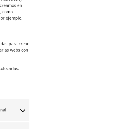
e creamos en
d, como
por ejemplo.
adas para crear
varias webs con
olocarlas.
onal
Consent
to
service
wordpress