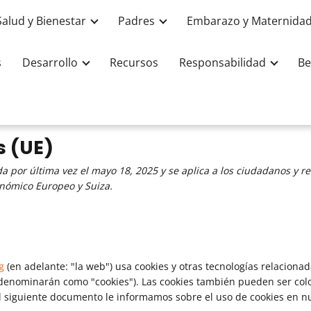
Salud y Bienestar
Padres
Embarazo y Maternida
s
Desarrollo
Recursos
Responsabilidad
Be
s (UE)
ada por última vez el mayo 18, 2025 y se aplica a los ciudadanos y r
nómico Europeo y Suiza.
g
(en adelante: "la web") usa cookies y otras tecnologías relaciona
 denominarán como "cookies"). Las cookies también pueden ser col
l siguiente documento le informamos sobre el uso de cookies en n