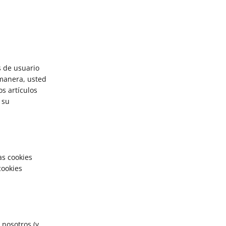
s de usuario
 manera, usted
s artículos
 su
as cookies
cookies
 nosotros (y