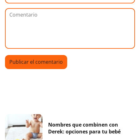
Nombres que combinen con
Derek: opciones para tu bebé