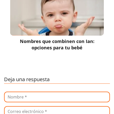
Nombres que combinen con Ian:
opciones para tu bebé
Deja una respuesta