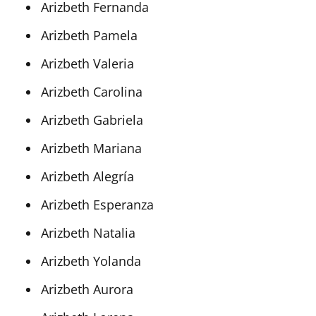
Arizbeth Fernanda
Arizbeth Pamela
Arizbeth Valeria
Arizbeth Carolina
Arizbeth Gabriela
Arizbeth Mariana
Arizbeth Alegría
Arizbeth Esperanza
Arizbeth Natalia
Arizbeth Yolanda
Arizbeth Aurora