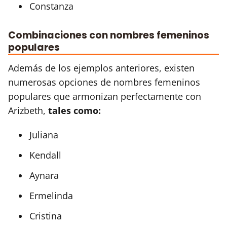
Constanza
Combinaciones con nombres femeninos
populares
Además de los ejemplos anteriores, existen
numerosas opciones de nombres femeninos
populares que armonizan perfectamente con
Arizbeth,
tales como:
Juliana
Kendall
Aynara
Ermelinda
Cristina