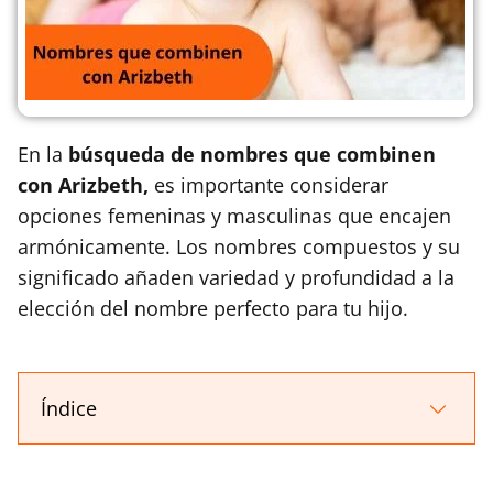
En la
búsqueda de nombres que combinen
con Arizbeth,
es importante considerar
opciones femeninas y masculinas que encajen
armónicamente. Los nombres compuestos y su
significado añaden variedad y profundidad a la
elección del nombre perfecto para tu hijo.
Índice