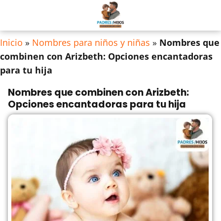
Inicio
»
Nombres para niños y niñas
»
Nombres que
combinen con Arizbeth: Opciones encantadoras
para tu hija
Nombres que combinen con Arizbeth:
Opciones encantadoras para tu hija