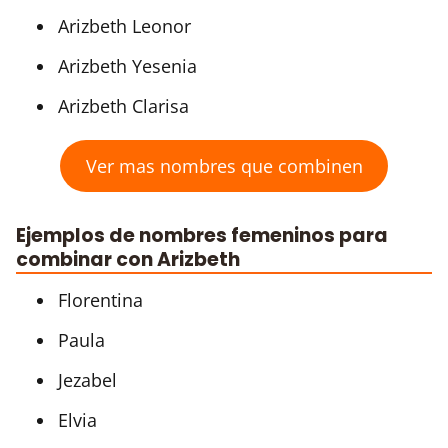
Arizbeth Leonor
Arizbeth Yesenia
Arizbeth Clarisa
Ver mas nombres que combinen
Ejemplos de nombres femeninos para
combinar con Arizbeth
Florentina
Paula
Jezabel
Elvia