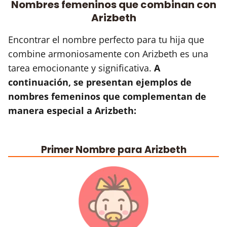
Nombres femeninos que combinan con
Arizbeth
Encontrar el nombre perfecto para tu hija que
combine armoniosamente con Arizbeth es una
tarea emocionante y significativa.
A
continuación, se presentan ejemplos de
nombres femeninos que complementan de
manera especial a Arizbeth:
Primer Nombre para Arizbeth