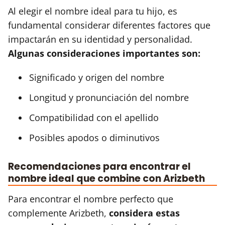
Al elegir el nombre ideal para tu hijo, es
fundamental considerar diferentes factores que
impactarán en su identidad y personalidad.
Algunas consideraciones importantes son:
Significado y origen del nombre
Longitud y pronunciación del nombre
Compatibilidad con el apellido
Posibles apodos o diminutivos
Recomendaciones para encontrar el
nombre ideal que combine con Arizbeth
Para encontrar el nombre perfecto que
complemente Arizbeth,
considera estas