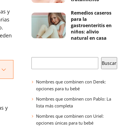
mas y
Remedios caseros
arias
para la
gastroenteritis en
o.
niños: alivio
ueden
natural en casa
Buscar
Buscar
Nombres que combinen con Derek:
opciones para tu bebé
Nombres que combinen con Pablo: La
lista más completa
as y
Nombres que combinen con Uriel:
opciones únicas para tu bebé