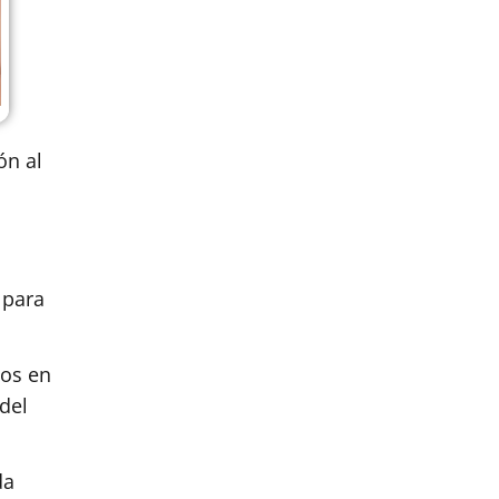
ón al
 para
cos en
 del
da