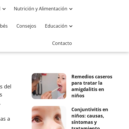
d
Nutrición y Alimentación
bés
Consejos
Educación
Contacto
Remedios caseros
para tratar la
s del
amigdalitis en
s
niños
,
Conjuntivitis en
niños: causas,
ias a
síntomas y
tratamiento