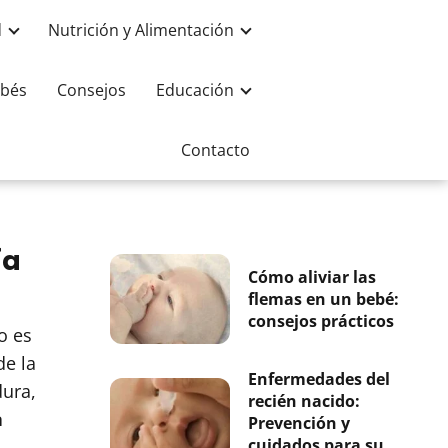
d
Nutrición y Alimentación
bés
Consejos
Educación
Contacto
ía
Cómo aliviar las
flemas en un bebé:
consejos prácticos
o es
de la
Enfermedades del
dura,
recién nacido:
a
Prevención y
cuidados para su