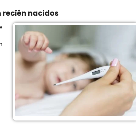
n recién nacidos
e
n