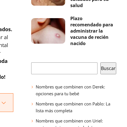
salud
Plazo
recomendado para
ados.
administrar la
r al
vacuna de recién
nacido
ntal
r
oda
Buscar
Buscar
o!
Nombres que combinen con Derek:
opciones para tu bebé
Nombres que combinen con Pablo: La
lista más completa
Nombres que combinen con Uriel: