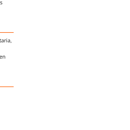
os
aria,
 en