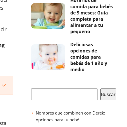
Horarios de
comida para bebés
es
de 9 meses: Guía
completa para
alimentar a tu
cir
pequeño
Deliciosas
ng
opciones de
comidas para
bebés de 1 año y
medio
Buscar
Buscar
Nombres que combinen con Derek:
opciones para tu bebé
sta