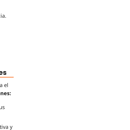
ia.
es
a el
ones:
us
iva y