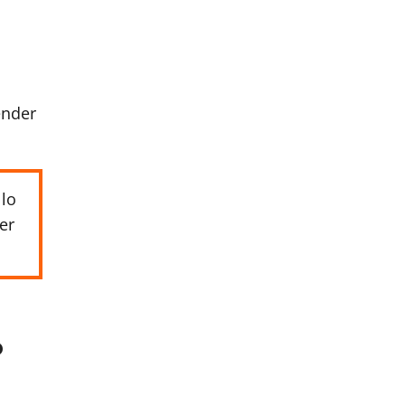
ender
llo
er
o