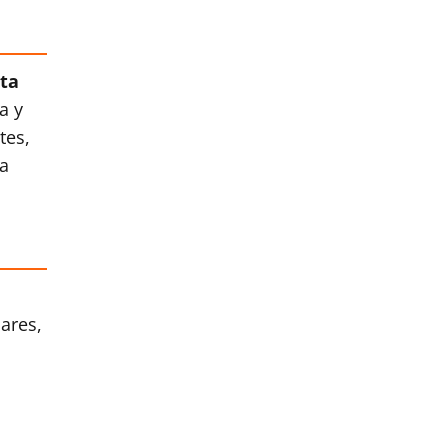
ta
a y
tes,
la
ares,