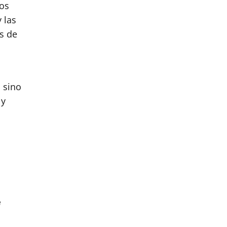
os
 las
s de
 sino
 y
e